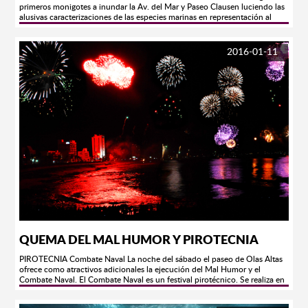
disfruta del placer de conocer sus Municipios y Poblados, en esta ocasión
primeros monigotes a inundar la Av. del Mar y Paseo Clausen luciendo las
te llevaremos a conocer los lugares Mágicos que el estado de Sinaloa te
alusivas caracterizaciones de las especies marinas en representación al
ofrece, así que no pierdas la oportunidad de conocer los Únicos
proximo magno evento y fiestas llenas de algarabia como lo es el Carnaval
destinos que tenemos para ti. En el área de registro encontraras un
de Mazatlán 2016 Visitanos en: www.carnavalmazatlan.net
modulo de información, nuestras edecanes inscribirán a los participantes
2016-01-11
y darán la información detallada de nuestras actividades. MAGNO
DESFILE El malecón más grande de Latinoamérica será el escenario del
desfile de Motocicletas más importante de México, cerca de 400 mil
personas formaran parte de este proyecto que es ahora uno de los
acontecimientos esperados por la gente Mazatleca, por seguridad de
los participantes y espectadores, te recomendamos hacer una doble fila
con tu motoclub, así tendremos la oportunidad de fotografiar a todos los
participantes para hacer una sección especial en nuestra página web.
POLARIS RUTA XTREMA Destreza y Resistencia es lo que esta ruta
necesita, únete a los cientos de participantes de la Ruta Extrema en la
Semana de la Moto Mazatlán 2015, ven y disfruta de la ruta
especialmente trazada para ti, recuerda siempre llevar tu equipo de
protección necesario. Inscríbete en el área de registro y pregunta por
nuestros paquetes, rutas y salidas.
QUEMA DEL MAL HUMOR Y PIROTECNIA
PIROTECNIA Combate Naval La noche del sábado el paseo de Olas Altas
ofrece como atractivos adicionales la ejecución del Mal Humor y el
Combate Naval. El Combate Naval es un festival pirotécnico. Se realiza en
la bahía de Olas Altas inmediatamente después de la destrucción del Mal
Humor. Algunos barcos anclados frente a la ensenada inician una ofensiva