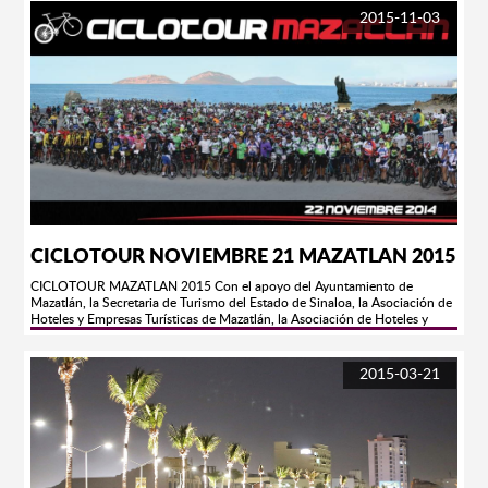
nuestra página oficial http://carnavalmazatlan.net/ y en nuestras redes
2015-11-03
sociales:Facebook: Carnaval Internacional MazatlánTwitter:
@CarnavalMZTInstagram: CarnavalInternacionalMazatlanGoogle +:
Carnaval Internacional Mazatlán OficialYouTube: Carnaval Internacional
Mazatlán OficialTodos los eventos del Carnaval los puedes ver EN VIVO
vía Internet por CULTURA TV el canal oficial de nuestra
fiesta http://culturamazatlan.com/culturatv/
https://www.youtube.com/watch?v=Tn0b97T-cIQ
https://www.youtube.com/watch?v=bZecln5IHbM
CICLOTOUR NOVIEMBRE 21 MAZATLAN 2015
CICLOTOUR MAZATLAN 2015 Con el apoyo del Ayuntamiento de
Mazatlán, la Secretaria de Turismo del Estado de Sinaloa, la Asociación de
Hoteles y Empresas Turísticas de Mazatlán, la Asociación de Hoteles y
Moteles Tres Islas de Mazatlan A.C y nuestros Patrocinadores, tenemos el
gusto de invitar a todos los ciclistas del país y del extranjero, tanto en
bicicleta de ruta como de montaña a participar en la quinta
2015-03-21
Edición CICLOTOUR MAZATLÁN. Si eres apasionado del ciclismo y de los
grandes recorridos de GRAN FONDO, Mazatlán te espera este próximo 21
de noviembre 2015, tendrás la oportunidad de participar en un evento
preparado para todo tipo de ciclistas y amantes de la bicicleta, a rodar 140
km conviviendo con tus amigos y compartiendo experiencias con los
demás participantes. ¡Disfruta de rodar por un lado del océano y recorrer
todo el malecón de Mazatlán! ¡No te lo puedes perder!​ MAZATLÁN