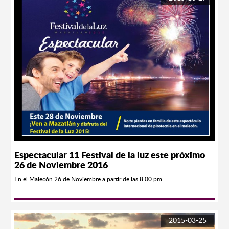
exclusiva al frente del escenario en montaje escuela * Boleto para
participar en Rifa para una comida con los conferencistas * Kit de
bienvenida * Diploma con valor curricular avalado por la Universidad
Autónoma de Sinaloa * Acesso a fiesta rompehielos de bienvenida Público
en GeneralPrecio Normal $ 1,500.00 pesos Promoción $ 800.00 pesos
hasta el 30 de abril Estudiantes Precio Normal $ 900.00 pesos Promoción
$ 500.00 pesos hasta el 30 de abril Oro* Acceso a todas las conferencias*
Kit de bienvenida * Diploma con valor curricular avalado por la
Universidad Autónoma de Sinaloa * Acesso a fiesta rompe hielos de
bienvenida Público en GeneralPrecio Normal $ 1,100.00 pesos Promoción
$ 650.00 pesos hasta el 30 de abril Estudiantes Precio Normal $ 700.00
pesos Promoción $ 400.00 pesos hasta el 30 de abril Tels (669) 982
4004/982 4200 Lada sin costo.- 01800 590 9090 E-mail.-
digital@travel.com http:/www.congresomarketingdigital.com
Espectacular 11 Festival de la luz este próximo
26 de Noviembre 2016
En el Malecón 26 de Noviembre a partir de las 8:00 pm
2015-03-25