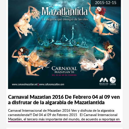
de fuegos artificiales hacia el cielo, contra la avenida en fiesta. Desde las
2015-12-15
arenas de Olas Altas la agresión es respondida con más fuegos artificiales
de distintas variedades. Este impresionante espectáculo visual tiene
mucho de reminiscencias históricas locales. Se supone alude a la hazaña
más resonante de Mazatlán, la afortunada defensa del puerto ocurrida en
1864, durante la guerra de intervención francesa, cuando una
embarcación gala intentó apoderarse de la ciudad a punta de cañonazos.
Recientemente, el Combate Naval se ha enriquecido, ocasionalmente, con
la introducción de tecnología para el manejo de luces y rayos láser, así
como con música ambiental, provocando una mayor carga emocional en
los espectadores. Mal Humor Es un monigote de grandes dimensiones;
caricaturiza al personaje o institución a quien se le atribuye el origen de los
males padecidos por la población en el transcurso del año. Cargado de
cohetones y pólvora, la figura es incinerada. El Mal Humor simboliza el
exorcismo de las tribulaciones y penas cotidianas con el fin de que
ninguna preocupación impida el pleno goce de la "pachanga". Víctimas del
escarnio popular mazatleco, personificando al Mal Humor han aparecido
ex-presidentes de la república, caciques locales, el tristemente célebre
error de diciembre, la inflación, la carestía, comerciantes ruines, agiotistas,
políticos venales y hasta el club de béisbol local, cuando tiene muy malas
temporadas. Visitanos en; www.carnavalmazatlan.net
Carnaval Mazatlan 2016 De Febrero 04 al 09 ven
a disfrutar de la algarabia de Mazatlantida
Carnaval Internacional de Mazatlan 2016 Ven y disfruta de la algarabia
carnestolenda!!! Del 04 al 09 de Febrero 2015 El Carnaval Internacional
Mazatlán, el tercero más importante del mundo, de acuerdo a reportaje en
la Revista Forbes, este se llevará a cabo del 4 al 9 de febrero de 2016 y
estará llena de grandes sopresas.¡Prepárate para vivirlo!Síguenos en