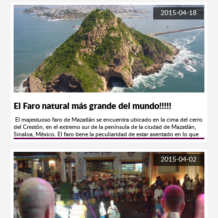
para defender los ecosistemas en riesgo, desde ayer arribó al puerto el
buque Esperanza. El barco insignia de la organización ecologista
2015-04-18
Greenpeace fue amarrado ayer al muelle cerca del ferrie y a partir de hoy, a
las 12:00 horas, se abre a la visita de la ciudadanía en general. A la misma
hora se realizará una ceremonia de recepción por parte de las autoridades
marítimas y funcionarios municipales.
El Faro natural más grande del mundo!!!!!
El majestuoso faro de Mazatlán se encuentra ubicado en la cima del cerro
del Crestón, en el extremo sur de la península de la ciudad de Mazatlán,
Sinaloa, México. El faro tiene la peculiaridad de estar asentado en lo que
era antiguamente una isla y tiene una longitud de 641 metros por 321
metros de ancho y una altitud de 157 metros y el hecho de estar sobre una
imponente formación natural lo hace ser aun más espectacular. En el año
2015-04-02
1821, la Ciudad de Mazatlán recibe por decreto de las Cortes de Cádiz su
certificación como el primer puerto de altura del Pacifico Mexicano.
Hecho de relevancia que le abre las puertas al comercio internacional. La
anterior decisión aunada al rápido crecimiento de los grandes consorcios
mineros y comerciales, trae como consecuencia que él trafico naviero se
intensificara. En esos tiempos era bastante común que cada año llegaran al
puerto mas de 60 navíos provenientes de Europa y del lejano Oriente,
cargados con diferentes tipos de mercancía. Barcos que después de varios