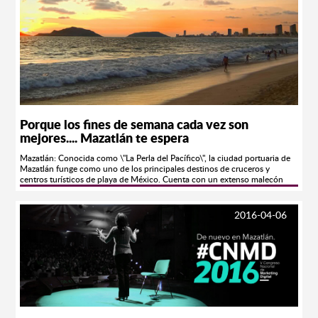
Porque los fines de semana cada vez son
mejores.... Mazatlán te espera
Mazatlán: Conocida como \"La Perla del Pacífico\", la ciudad portuaria de
Mazatlán funge como uno de los principales destinos de cruceros y
centros turísticos de playa de México. Cuenta con un extenso malecón
artístico adornado por esculturas, una marina, y desde el año de 2001, su
Centro Histórico es considerado Patrimonio Histórico de la Nación.
Mazatlán, SIN Estado: Sinaloa Coordenadas: 23°14’29”N 106°24’35”O
2016-04-06
Altitud: 1 msnm Superficie: Huso Horario: Tiempo de la Montaña UTC-7
Población: 438,434 habitantes (INEGI, 2010) Clave Lada: 669 El atractivo
más característico de Mazatlán es su malecón, largo paseo de más de 14
kms adornado por esculturas de bronce, enmarcado por el Océano
Pacífico y una avenida en la que se encuentran diversos comercios y
hoteles. Lugar ideal para caminar, correr, pasear en bicicleta, o en patines,
es frecuentado diariamente, de día como de noche, por una gran cantidad
de turistas y lugareños. Otro distintivo arquitectónico de la ciudad de
Mazatlán se encuentra en lo alto del Cerro del Crestón. Se trata del Faro de
Mazatlán construido en 1821 al ser nombrada Mazatlán como el primer