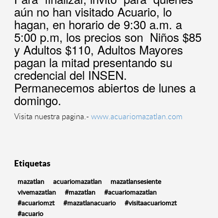
aún no han visitado Acuario, lo
hagan, en horario de 9:30 a.m. a
5:00 p.m, los precios son Niños $85
y Adultos $110, Adultos Mayores
pagan la mitad presentando su
credencial del INSEN.
Permanecemos abiertos de lunes a
domingo.
Visita nuestra pagina.-
www.acuariomazatlan.com
Etiquetas
mazatlan
acuariomazatlan
mazatlansesiente
vivemazatlan
#mazatlan
#acuariomazatlan
#acuariomzt
#mazatlanacuario
#visitaacuariomzt
#acuario