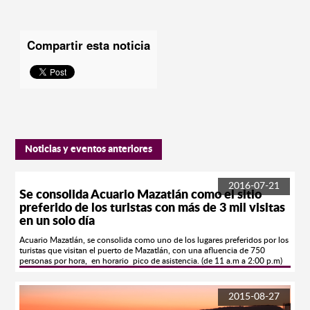
Compartir esta noticia
Noticias y eventos anteriores
2016-07-21
Se consolida Acuario Mazatlán como el sitio
preferido de los turistas con más de 3 mil visitas
en un solo día
Acuario Mazatlán, se consolida como uno de los lugares preferidos por los
turistas que visitan el puerto de Mazatlán, con una afluencia de 750
personas por hora, en horario pico de asistencia. (de 11 a.m a 2:00 p.m)
Más de 3 mil turistas arribaron a Acuario en un solo día. Coahuila,
Chihuahua, Monterrey y Durango, son en su mayoría de los lugares de
donde han llegado nuestros huéspedes, quienes disfrutan de cada una de
2015-08-27
las exhibiciones como la de Lobos Marinos, Buceo, Aves Tropicales, y