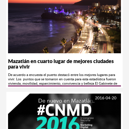
Depredadores. Gómez Llanos Chavarín, Director de este Centro familiar,
adelantó que debido a la afluencia, se han aumentado de 5 a 6
exhibiciones diariamente, por lo que la exhibición de Lobos >Marinos,
sigue siendo de las preferidas por los turistas. Así mismo, informó sobre la
Pecera de Contacto, recientemente inaugurada, donde podrán tener
contacto directo con especies equinodermos, estrellas de mar, pepinos de
mar, erizos punta de lapíz, entre otras especies. Algo diferente para ofrecer.
Para finalizar, invitó para quienes aún no han visitado Acuario, lo hagan,
en horario de 9:30 a.m. a 5:00 p.m, los precios son Niños $85 y Adultos
$110, Adultos Mayores pagan la mitad presentando su credencial del
INSEN. Permanecemos abiertos de lunes a domingo. Visita nuestra
pagina.- www.acuariomazatlan.com
Mazatlán en cuarto lugar de mejores ciudades
para vivir
De acuerdo a encuesta el puerto destacó entre los mejores lugares para
vivir. Los puntos que se tomaron en cuenta para esta estadística fueron
vivienda, movilidad, esparcimiento, convivencia y belleza El Gabinete de
Comunicación Estratégica (GCE), realizó una encuesta a nivel nacional en
los 60 municipios más poblados del país para analizar el Índice de Calidad
de Vida (INCAV) que permite jerarquizar las mejores y las peores ciudades
2016-04-20
para vivir en el país. Con esta encuesta se celebra la cuarta edición de “Las
ciudades más habitables de México” con el propósito de complementar
comparaciones sobre el crecimiento económico y social de los centros
urbanos del país. Para llevarlo a cabo, GCE realizó un total de 30 mil 400
encuestas a nivel nacional llevadas a cabo entre el 16 de junio y el 7 de
julio del 2015. Los puntos que se tomaron en cuenta para esta estadística
fueron los siguientes: oferta suficiente de vivienda, movilidad en la ciudad,