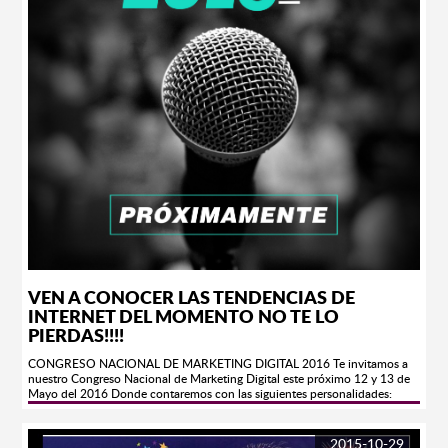
limpieza atmosférica,suficiencia de centros de esparcimento y diversión,
buen ambiente de convivencia ciudadana, museos y espacios históricos,
bellezas naturales, calidad de vida respecto al año pasado y calidad de vida
respecto al resto del país. Siendo así, los resultados son los siguientes…
Mérida se ubicó como la ciudad más habitable del país, al lograr una
calificación de 83.3 puntos sobre un máximo de 100 que le dieron sus
habitantes; en segundo puesto se encuentra Saltillo con 79.6 puntos,
Aguascalientes y Mazatlán con 78.8 puntos respectivamente y en quinto
lugar Colima, con 77.4 puntos. En cuanto a las peores ciudades para vivir
en México se encuentra en el puesto número 50 Tuxtla Gutiérrez con una
calificación de 61.4 puntos, seguido por Ecatepec de Morelos con 61
puntos,Acapulco de Juárez con 60.5 puntos, Ciudad del Carmen con 59.6
y en último lugar, Chilpancingo de Bravo con 56 puntos. Los alcaldes
mejor calificados de todo el país fueron los de Mérida (Renán Barrera con
8.523), Manzanillo (Virgilio Mendoza Amezcua con 8.338), Aguascalientes
(Juan Antonio Martín del Campo con 8.250) y Mazatlán (Carlos Felton con
8.123).
VEN A CONOCER LAS TENDENCIAS DE
INTERNET DEL MOMENTO NO TE LO
PIERDAS!!!!
CONGRESO NACIONAL DE MARKETING DIGITAL 2016 Te invitamos a
nuestro Congreso Nacional de Marketing Digital este próximo 12 y 13 de
Mayo del 2016 Donde contaremos con las siguientes personalidades:
Humano Digital, Mediamath, Televisa, Mercado Libre, Performics, Twitter,
Geogle, NFL, Facebook por nombrar algunos. COSTOS DE BOLETOS
POR PARTICIPANTE: Platino * Acceso a todas las conferencias en zona
2015-10-29