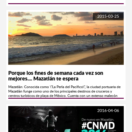
2015-03-25
Porque los fines de semana cada vez son
mejores.... Mazatlán te espera
Mazatlán: Conocida como \"La Perla del Pacífico\", la ciudad portuaria de
Mazatlán funge como uno de los principales destinos de cruceros y
centros turísticos de playa de México. Cuenta con un extenso malecón
artístico adornado por esculturas, una marina, y desde el año de 2001, su
Centro Histórico es considerado Patrimonio Histórico de la Nación.
Mazatlán, SIN Estado: Sinaloa Coordenadas: 23°14’29”N 106°24’35”O
2016-04-06
Altitud: 1 msnm Superficie: Huso Horario: Tiempo de la Montaña UTC-7
Población: 438,434 habitantes (INEGI, 2010) Clave Lada: 669 El atractivo
más característico de Mazatlán es su malecón, largo paseo de más de 14
kms adornado por esculturas de bronce, enmarcado por el Océano
Pacífico y una avenida en la que se encuentran diversos comercios y