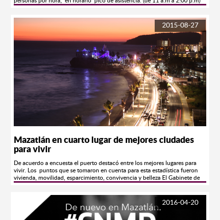
personas por hora, en horario pico de asistencia. (de 11 a.m a 2:00 p.m)
Más de 3 mil turistas arribaron a Acuario en un solo día. Coahuila,
Chihuahua, Monterrey y Durango, son en su mayoría de los lugares de
donde han llegado nuestros huéspedes, quienes disfrutan de cada una de
2015-08-27
las exhibiciones como la de Lobos Marinos, Buceo, Aves Tropicales, y
Depredadores. Gómez Llanos Chavarín, Director de este Centro familiar,
adelantó que debido a la afluencia, se han aumentado de 5 a 6
exhibiciones diariamente, por lo que la exhibición de Lobos >Marinos,
sigue siendo de las preferidas por los turistas. Así mismo, informó sobre la
Pecera de Contacto, recientemente inaugurada, donde podrán tener
contacto directo con especies equinodermos, estrellas de mar, pepinos de
mar, erizos punta de lapíz, entre otras especies. Algo diferente para ofrecer.
Para finalizar, invitó para quienes aún no han visitado Acuario, lo hagan,
en horario de 9:30 a.m. a 5:00 p.m, los precios son Niños $85 y Adultos
$110, Adultos Mayores pagan la mitad presentando su credencial del
INSEN. Permanecemos abiertos de lunes a domingo. Visita nuestra
pagina.- www.acuariomazatlan.com
Mazatlán en cuarto lugar de mejores ciudades
para vivir
De acuerdo a encuesta el puerto destacó entre los mejores lugares para
vivir. Los puntos que se tomaron en cuenta para esta estadística fueron
vivienda, movilidad, esparcimiento, convivencia y belleza El Gabinete de
Comunicación Estratégica (GCE), realizó una encuesta a nivel nacional en
los 60 municipios más poblados del país para analizar el Índice de Calidad
de Vida (INCAV) que permite jerarquizar las mejores y las peores ciudades
2016-04-20
para vivir en el país. Con esta encuesta se celebra la cuarta edición de “Las
ciudades más habitables de México” con el propósito de complementar