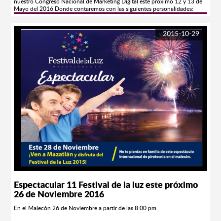
nuestro Congreso Nacional de Marketing Digital este próximo 12 y 13 de
Mayo del 2016 Donde contaremos con las siguientes personalidades:
Humano Digital, Mediamath, Televisa, Mercado Libre, Performics, Twitter,
Geogle, NFL, Facebook por nombrar algunos. COSTOS DE BOLETOS
POR PARTICIPANTE: Platino * Acceso a todas las conferencias en zona
2015-10-29
exclusiva al frente del escenario en montaje escuela * Boleto para
participar en Rifa para una comida con los conferencistas * Kit de
bienvenida * Diploma con valor curricular avalado por la Universidad
Autónoma de Sinaloa * Acesso a fiesta rompehielos de bienvenida Público
en GeneralPrecio Normal $ 1,500.00 pesos Promoción $ 800.00 pesos
hasta el 30 de abril Estudiantes Precio Normal $ 900.00 pesos Promoción
$ 500.00 pesos hasta el 30 de abril Oro* Acceso a todas las conferencias*
Kit de bienvenida * Diploma con valor curricular avalado por la
Universidad Autónoma de Sinaloa * Acesso a fiesta rompe hielos de
bienvenida Público en GeneralPrecio Normal $ 1,100.00 pesos Promoción
$ 650.00 pesos hasta el 30 de abril Estudiantes Precio Normal $ 700.00
pesos Promoción $ 400.00 pesos hasta el 30 de abril Tels (669) 982
4004/982 4200 Lada sin costo.- 01800 590 9090 E-mail.-
digital@travel.com http:/www.congresomarketingdigital.com
Espectacular 11 Festival de la luz este próximo
26 de Noviembre 2016
En el Malecón 26 de Noviembre a partir de las 8:00 pm