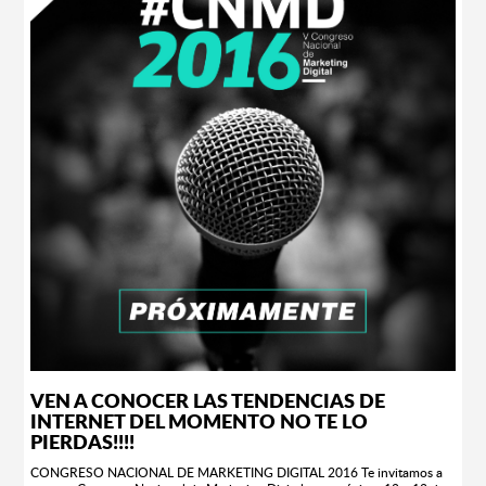
comparaciones sobre el crecimiento económico y social de los centros
urbanos del país. Para llevarlo a cabo, GCE realizó un total de 30 mil 400
encuestas a nivel nacional llevadas a cabo entre el 16 de junio y el 7 de
julio del 2015. Los puntos que se tomaron en cuenta para esta estadística
fueron los siguientes: oferta suficiente de vivienda, movilidad en la ciudad,
limpieza atmosférica,suficiencia de centros de esparcimento y diversión,
buen ambiente de convivencia ciudadana, museos y espacios históricos,
bellezas naturales, calidad de vida respecto al año pasado y calidad de vida
respecto al resto del país. Siendo así, los resultados son los siguientes…
Mérida se ubicó como la ciudad más habitable del país, al lograr una
calificación de 83.3 puntos sobre un máximo de 100 que le dieron sus
habitantes; en segundo puesto se encuentra Saltillo con 79.6 puntos,
Aguascalientes y Mazatlán con 78.8 puntos respectivamente y en quinto
lugar Colima, con 77.4 puntos. En cuanto a las peores ciudades para vivir
en México se encuentra en el puesto número 50 Tuxtla Gutiérrez con una
calificación de 61.4 puntos, seguido por Ecatepec de Morelos con 61
puntos,Acapulco de Juárez con 60.5 puntos, Ciudad del Carmen con 59.6
y en último lugar, Chilpancingo de Bravo con 56 puntos. Los alcaldes
mejor calificados de todo el país fueron los de Mérida (Renán Barrera con
8.523), Manzanillo (Virgilio Mendoza Amezcua con 8.338), Aguascalientes
(Juan Antonio Martín del Campo con 8.250) y Mazatlán (Carlos Felton con
8.123).
VEN A CONOCER LAS TENDENCIAS DE
INTERNET DEL MOMENTO NO TE LO
PIERDAS!!!!
CONGRESO NACIONAL DE MARKETING DIGITAL 2016 Te invitamos a