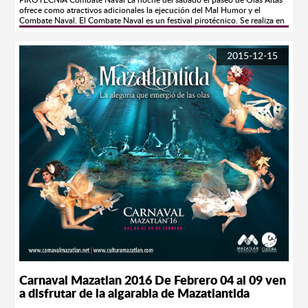
PIROTECNIA Combate Naval La noche del sábado el paseo de Olas Altas
ofrece como atractivos adicionales la ejecución del Mal Humor y el
Combate Naval. El Combate Naval es un festival pirotécnico. Se realiza en
la bahía de Olas Altas inmediatamente después de la destrucción del Mal
Humor. Algunos barcos anclados frente a la ensenada inician una ofensiva
de fuegos artificiales hacia el cielo, contra la avenida en fiesta. Desde las
2015-12-15
arenas de Olas Altas la agresión es respondida con más fuegos artificiales
de distintas variedades. Este impresionante espectáculo visual tiene
mucho de reminiscencias históricas locales. Se supone alude a la hazaña
más resonante de Mazatlán, la afortunada defensa del puerto ocurrida en
1864, durante la guerra de intervención francesa, cuando una
embarcación gala intentó apoderarse de la ciudad a punta de cañonazos.
Recientemente, el Combate Naval se ha enriquecido, ocasionalmente, con
la introducción de tecnología para el manejo de luces y rayos láser, así
como con música ambiental, provocando una mayor carga emocional en
los espectadores. Mal Humor Es un monigote de grandes dimensiones;
caricaturiza al personaje o institución a quien se le atribuye el origen de los
males padecidos por la población en el transcurso del año. Cargado de
cohetones y pólvora, la figura es incinerada. El Mal Humor simboliza el
exorcismo de las tribulaciones y penas cotidianas con el fin de que
ninguna preocupación impida el pleno goce de la "pachanga". Víctimas del
escarnio popular mazatleco, personificando al Mal Humor han aparecido
ex-presidentes de la república, caciques locales, el tristemente célebre
error de diciembre, la inflación, la carestía, comerciantes ruines, agiotistas,
políticos venales y hasta el club de béisbol local, cuando tiene muy malas
temporadas. Visitanos en; www.carnavalmazatlan.net
Carnaval Mazatlan 2016 De Febrero 04 al 09 ven
a disfrutar de la algarabia de Mazatlantida