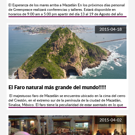
El Esperanza de los mares arriba a Mazatlán En los próximos días personal
de Greenpeace realizará conferencias y talleres. Estará disponible en
horarios de 9:00 am a 5:00 pm apartir del día 13 al 19 de Agosto del año
en curso. Mazatlán, Sinaloa.-Con un mensaje de unión y participación
para defender los ecosistemas en riesgo, desde ayer arribó al puerto el
buque Esperanza. El barco insignia de la organización ecologista
2015-04-18
Greenpeace fue amarrado ayer al muelle cerca del ferrie y a partir de hoy, a
las 12:00 horas, se abre a la visita de la ciudadanía en general. A la misma
hora se realizará una ceremonia de recepción por parte de las autoridades
marítimas y funcionarios municipales.
El Faro natural más grande del mundo!!!!!
El majestuoso faro de Mazatlán se encuentra ubicado en la cima del cerro
del Crestón, en el extremo sur de la península de la ciudad de Mazatlán,
Sinaloa, México. El faro tiene la peculiaridad de estar asentado en lo que
era antiguamente una isla y tiene una longitud de 641 metros por 321
metros de ancho y una altitud de 157 metros y el hecho de estar sobre una
imponente formación natural lo hace ser aun más espectacular. En el año
2015-04-02
1821, la Ciudad de Mazatlán recibe por decreto de las Cortes de Cádiz su
certificación como el primer puerto de altura del Pacifico Mexicano.
Hecho de relevancia que le abre las puertas al comercio internacional. La