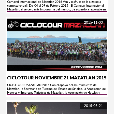
Carnaval Internacional de Mazatlan 2016 Ven y disfruta de la algarabia
carnestolenda!!! Del 04 al 09 de Febrero 2015 El Carnaval Internacional
Mazatlán, el tercero más importante del mundo, de acuerdo a reportaje en
la Revista Forbes, este se llevará a cabo del 4 al 9 de febrero de 2016 y
estará llena de grandes sopresas.¡Prepárate para vivirlo!Síguenos en
nuestra página oficial http://carnavalmazatlan.net/ y en nuestras redes
2015-11-03
sociales:Facebook: Carnaval Internacional MazatlánTwitter:
@CarnavalMZTInstagram: CarnavalInternacionalMazatlanGoogle +:
Carnaval Internacional Mazatlán OficialYouTube: Carnaval Internacional
Mazatlán OficialTodos los eventos del Carnaval los puedes ver EN VIVO
vía Internet por CULTURA TV el canal oficial de nuestra
fiesta http://culturamazatlan.com/culturatv/
https://www.youtube.com/watch?v=Tn0b97T-cIQ
https://www.youtube.com/watch?v=bZecln5IHbM
CICLOTOUR NOVIEMBRE 21 MAZATLAN 2015
CICLOTOUR MAZATLAN 2015 Con el apoyo del Ayuntamiento de
Mazatlán, la Secretaria de Turismo del Estado de Sinaloa, la Asociación de
Hoteles y Empresas Turísticas de Mazatlán, la Asociación de Hoteles y
Moteles Tres Islas de Mazatlan A.C y nuestros Patrocinadores, tenemos el
gusto de invitar a todos los ciclistas del país y del extranjero, tanto en
bicicleta de ruta como de montaña a participar en la quinta
2015-03-21
Edición CICLOTOUR MAZATLÁN. Si eres apasionado del ciclismo y de los
grandes recorridos de GRAN FONDO, Mazatlán te espera este próximo 21