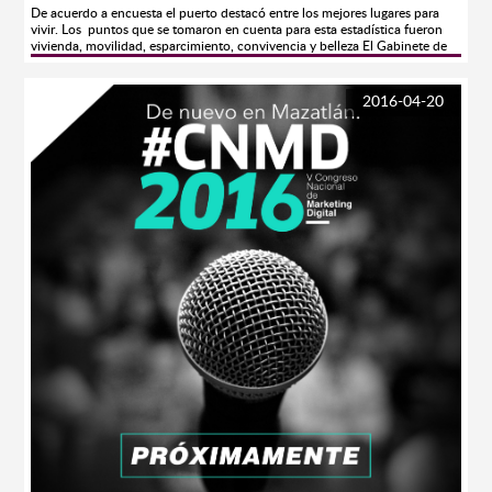
De acuerdo a encuesta el puerto destacó entre los mejores lugares para
vivir. Los puntos que se tomaron en cuenta para esta estadística fueron
vivienda, movilidad, esparcimiento, convivencia y belleza El Gabinete de
Comunicación Estratégica (GCE), realizó una encuesta a nivel nacional en
los 60 municipios más poblados del país para analizar el Índice de Calidad
de Vida (INCAV) que permite jerarquizar las mejores y las peores ciudades
2016-04-20
para vivir en el país. Con esta encuesta se celebra la cuarta edición de “Las
ciudades más habitables de México” con el propósito de complementar
comparaciones sobre el crecimiento económico y social de los centros
urbanos del país. Para llevarlo a cabo, GCE realizó un total de 30 mil 400
encuestas a nivel nacional llevadas a cabo entre el 16 de junio y el 7 de
julio del 2015. Los puntos que se tomaron en cuenta para esta estadística
fueron los siguientes: oferta suficiente de vivienda, movilidad en la ciudad,
limpieza atmosférica,suficiencia de centros de esparcimento y diversión,
buen ambiente de convivencia ciudadana, museos y espacios históricos,
bellezas naturales, calidad de vida respecto al año pasado y calidad de vida
respecto al resto del país. Siendo así, los resultados son los siguientes…
Mérida se ubicó como la ciudad más habitable del país, al lograr una
calificación de 83.3 puntos sobre un máximo de 100 que le dieron sus
habitantes; en segundo puesto se encuentra Saltillo con 79.6 puntos,
Aguascalientes y Mazatlán con 78.8 puntos respectivamente y en quinto
lugar Colima, con 77.4 puntos. En cuanto a las peores ciudades para vivir
en México se encuentra en el puesto número 50 Tuxtla Gutiérrez con una
calificación de 61.4 puntos, seguido por Ecatepec de Morelos con 61
puntos,Acapulco de Juárez con 60.5 puntos, Ciudad del Carmen con 59.6
y en último lugar, Chilpancingo de Bravo con 56 puntos. Los alcaldes
mejor calificados de todo el país fueron los de Mérida (Renán Barrera con
8.523), Manzanillo (Virgilio Mendoza Amezcua con 8.338), Aguascalientes
(Juan Antonio Martín del Campo con 8.250) y Mazatlán (Carlos Felton con
8.123).