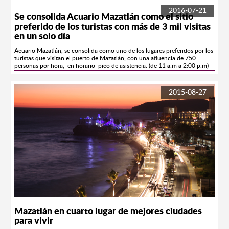
2016-07-21
Se consolida Acuario Mazatlán como el sitio
preferido de los turistas con más de 3 mil visitas
en un solo día
Acuario Mazatlán, se consolida como uno de los lugares preferidos por los
turistas que visitan el puerto de Mazatlán, con una afluencia de 750
personas por hora, en horario pico de asistencia. (de 11 a.m a 2:00 p.m)
Más de 3 mil turistas arribaron a Acuario en un solo día. Coahuila,
Chihuahua, Monterrey y Durango, son en su mayoría de los lugares de
donde han llegado nuestros huéspedes, quienes disfrutan de cada una de
2015-08-27
las exhibiciones como la de Lobos Marinos, Buceo, Aves Tropicales, y
Depredadores. Gómez Llanos Chavarín, Director de este Centro familiar,
adelantó que debido a la afluencia, se han aumentado de 5 a 6
exhibiciones diariamente, por lo que la exhibición de Lobos >Marinos,
sigue siendo de las preferidas por los turistas. Así mismo, informó sobre la
Pecera de Contacto, recientemente inaugurada, donde podrán tener
contacto directo con especies equinodermos, estrellas de mar, pepinos de
mar, erizos punta de lapíz, entre otras especies. Algo diferente para ofrecer.
Para finalizar, invitó para quienes aún no han visitado Acuario, lo hagan,
en horario de 9:30 a.m. a 5:00 p.m, los precios son Niños $85 y Adultos
$110, Adultos Mayores pagan la mitad presentando su credencial del
INSEN. Permanecemos abiertos de lunes a domingo. Visita nuestra
pagina.- www.acuariomazatlan.com
Mazatlán en cuarto lugar de mejores ciudades
para vivir