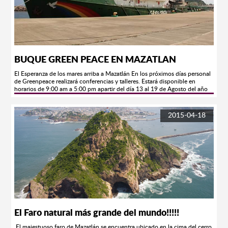
BUQUE GREEN PEACE EN MAZATLAN
El Esperanza de los mares arriba a Mazatlán En los próximos días personal
de Greenpeace realizará conferencias y talleres. Estará disponible en
horarios de 9:00 am a 5:00 pm apartir del día 13 al 19 de Agosto del año
en curso. Mazatlán, Sinaloa.-Con un mensaje de unión y participación
para defender los ecosistemas en riesgo, desde ayer arribó al puerto el
buque Esperanza. El barco insignia de la organización ecologista
2015-04-18
Greenpeace fue amarrado ayer al muelle cerca del ferrie y a partir de hoy, a
las 12:00 horas, se abre a la visita de la ciudadanía en general. A la misma
hora se realizará una ceremonia de recepción por parte de las autoridades
marítimas y funcionarios municipales.
El Faro natural más grande del mundo!!!!!
El majestuoso faro de Mazatlán se encuentra ubicado en la cima del cerro