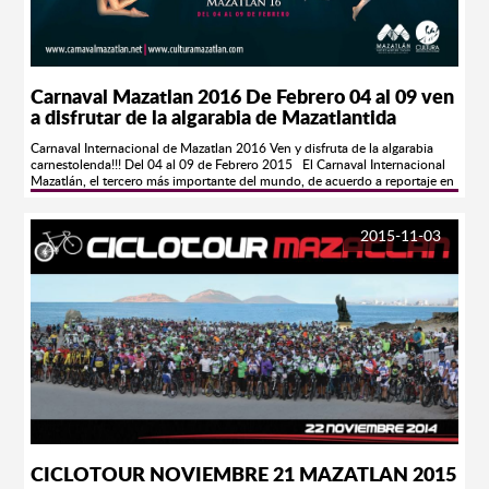
ex-presidentes de la república, caciques locales, el tristemente célebre
error de diciembre, la inflación, la carestía, comerciantes ruines, agiotistas,
políticos venales y hasta el club de béisbol local, cuando tiene muy malas
temporadas. Visitanos en; www.carnavalmazatlan.net
Carnaval Mazatlan 2016 De Febrero 04 al 09 ven
a disfrutar de la algarabia de Mazatlantida
Carnaval Internacional de Mazatlan 2016 Ven y disfruta de la algarabia
carnestolenda!!! Del 04 al 09 de Febrero 2015 El Carnaval Internacional
Mazatlán, el tercero más importante del mundo, de acuerdo a reportaje en
la Revista Forbes, este se llevará a cabo del 4 al 9 de febrero de 2016 y
estará llena de grandes sopresas.¡Prepárate para vivirlo!Síguenos en
nuestra página oficial http://carnavalmazatlan.net/ y en nuestras redes
2015-11-03
sociales:Facebook: Carnaval Internacional MazatlánTwitter:
@CarnavalMZTInstagram: CarnavalInternacionalMazatlanGoogle +:
Carnaval Internacional Mazatlán OficialYouTube: Carnaval Internacional
Mazatlán OficialTodos los eventos del Carnaval los puedes ver EN VIVO
vía Internet por CULTURA TV el canal oficial de nuestra
fiesta http://culturamazatlan.com/culturatv/
https://www.youtube.com/watch?v=Tn0b97T-cIQ
https://www.youtube.com/watch?v=bZecln5IHbM
CICLOTOUR NOVIEMBRE 21 MAZATLAN 2015