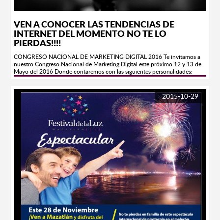
VEN A CONOCER LAS TENDENCIAS DE
INTERNET DEL MOMENTO NO TE LO
PIERDAS!!!!
CONGRESO NACIONAL DE MARKETING DIGITAL 2016 Te invitamos a
nuestro Congreso Nacional de Marketing Digital este próximo 12 y 13 de
Mayo del 2016 Donde contaremos con las siguientes personalidades:
Humano Digital, Mediamath, Televisa, Mercado Libre, Performics, Twitter,
Geogle, NFL, Facebook por nombrar algunos. COSTOS DE BOLETOS
POR PARTICIPANTE: Platino * Acceso a todas las conferencias en zona
2015-10-29
exclusiva al frente del escenario en montaje escuela * Boleto para
participar en Rifa para una comida con los conferencistas * Kit de
bienvenida * Diploma con valor curricular avalado por la Universidad
Autónoma de Sinaloa * Acesso a fiesta rompehielos de bienvenida Público
en GeneralPrecio Normal $ 1,500.00 pesos Promoción $ 800.00 pesos
hasta el 30 de abril Estudiantes Precio Normal $ 900.00 pesos Promoción
$ 500.00 pesos hasta el 30 de abril Oro* Acceso a todas las conferencias*
Kit de bienvenida * Diploma con valor curricular avalado por la
Universidad Autónoma de Sinaloa * Acesso a fiesta rompe hielos de
bienvenida Público en GeneralPrecio Normal $ 1,100.00 pesos Promoción
$ 650.00 pesos hasta el 30 de abril Estudiantes Precio Normal $ 700.00
pesos Promoción $ 400.00 pesos hasta el 30 de abril Tels (669) 982
4004/982 4200 Lada sin costo.- 01800 590 9090 E-mail.-
digital@travel.com http:/www.congresomarketingdigital.com