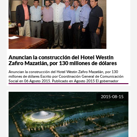
doradas playas del Pacífico y las impresionantes puestas de sol. A lo largo
del Malecón se puede disfrutar de atractivos como el Acuario Mazatlán, la
liberación de tortugas, una variedad de restaurantes, el Clavadista y
edificios y monumentos históricos. El Malecón inicia en los límites de la
Zona Dorada y se extiende hasta el Paseo del Centenario, pasando por la
Playa Norte y el Centro Histórico.
Anuncian la construcción del Hotel Westin
Zafiro Mazatlán, por 130 millones de dólares
Anuncian la construcción del Hotel Westin Zafiro Mazatlán, por 130
millones de dólares Escrito por Coordinación General de Comunicación
Social en 06 Agosto 2015. Publicado en Agosto 2015 El gobernador
Mario López Valdez informó que es un hecho la construcción de este hotel
que contará con 342 habitaciones y 60 condominios de lujo, 15 de ellos a
nivel de penthouse. Culiacán, Sinaloa, a 6 de agosto de 2015.- Con
2015-08-15
una inversión de 130 millones de dólares, la cadena estadounidense AB
Hospitality construirá en Mazatlán el Hotel Westin Zafiro, el cual contará
con 342 habitaciones y 60 condominio de lujo, 15 de ellos a nivel de
penthouse, informó el gobernador de Sinaloa, Mario López Valdez, el cual
iniciará su construcción en noviembre de este mismo año y quedaría
concluido para noviembre de 2017. Señaló que esta inversión millonaria
de la conocida cadena hotelera, es el reflejo de la estabilidad que proyecta
Sinaloa hacia el exterior, resultado de una labor titánica de todos los
órdenes de gobierno y la propia sociedad civil, para consolidar al sector