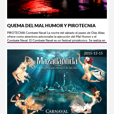
protección necesario. Inscríbete en el área de registro y pregunta por
nuestros paquetes, rutas y salidas.
QUEMA DEL MAL HUMOR Y PIROTECNIA
PIROTECNIA Combate Naval La noche del sábado el paseo de Olas Altas
ofrece como atractivos adicionales la ejecución del Mal Humor y el
Combate Naval. El Combate Naval es un festival pirotécnico. Se realiza en
la bahía de Olas Altas inmediatamente después de la destrucción del Mal
Humor. Algunos barcos anclados frente a la ensenada inician una ofensiva
de fuegos artificiales hacia el cielo, contra la avenida en fiesta. Desde las
2015-12-15
arenas de Olas Altas la agresión es respondida con más fuegos artificiales
de distintas variedades. Este impresionante espectáculo visual tiene
mucho de reminiscencias históricas locales. Se supone alude a la hazaña
más resonante de Mazatlán, la afortunada defensa del puerto ocurrida en
1864, durante la guerra de intervención francesa, cuando una
embarcación gala intentó apoderarse de la ciudad a punta de cañonazos.
Recientemente, el Combate Naval se ha enriquecido, ocasionalmente, con
la introducción de tecnología para el manejo de luces y rayos láser, así
como con música ambiental, provocando una mayor carga emocional en
los espectadores. Mal Humor Es un monigote de grandes dimensiones;
caricaturiza al personaje o institución a quien se le atribuye el origen de los
males padecidos por la población en el transcurso del año. Cargado de
cohetones y pólvora, la figura es incinerada. El Mal Humor simboliza el
exorcismo de las tribulaciones y penas cotidianas con el fin de que
ninguna preocupación impida el pleno goce de la "pachanga". Víctimas del
escarnio popular mazatleco, personificando al Mal Humor han aparecido